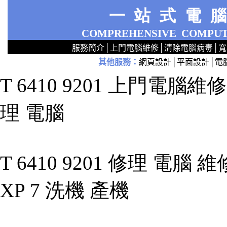
一站式電
COMPREHENSIVE
COMPUT
服務簡介
│
上門電腦維修
│
清除電腦病毒
│
寬
其他服務
：
網頁設計
│
平面設計
│
電
2
2
2
2
2
2
2
2
2
2
2
2
無線 上門設定Router 電腦舖 廣場 aw321ex55xxx 區 商場 維修電腦 Repair 整電腦 修理電腦 電腦店 上門 設定 安裝 ipcam ip cam Camera Set up Wireless Router setup 修理 電腦 維修 整 修 重裝 安裝 Windows XP 7 洗機 產機 修 DNS DDNS 專業 路由器 太子 旺角 網絡工程 中心 公司 服務 手提
T 6410 9201 上門電腦維修 
理 電腦
T 6410 9201 修理 電腦 
XP 7 洗機 產機