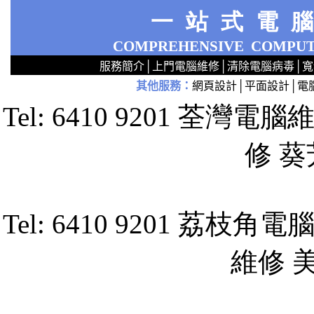
一站式電
COMPREHENSIVE
COMPUT
服務簡介
│
上門電腦維修
│
清除電腦病毒
│
寬
其他服務
：
網頁設計
│
平面設計
│
電
2
2
2
2
2
2
2
2
2
2
2
2
無線 上門安裝Router 鋪 舖 店 廣場 p9x0x02cx 觀塘 區 商場 維修電腦 Repair 整電腦 修理電腦 上門 設定 安裝 ipcam ip cam Camera Set up Wireless Router setup 修理 電腦 維修 整 修 重裝 安裝 Window
Tel: 6410 9201 
修 
Tel: 6410 9201 
維修 