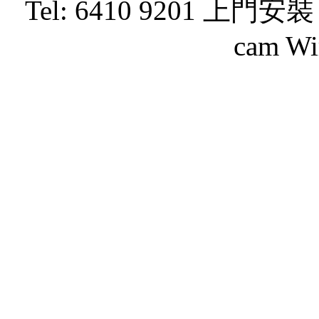
Tel: 6410 9201 上門安裝 ipc
cam Wir
oxjxhxj
22
2
2
2
2
2
2
2