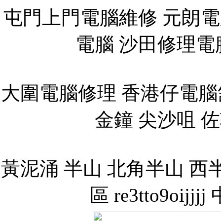
屯門上門電腦維修 元朗電
電腦 沙田修理電腦
大圍電腦修理 香港仔電腦
金鐘 尖沙咀 佐
黃泥涌 半山 北角半山 西半
區 re3tto9oi