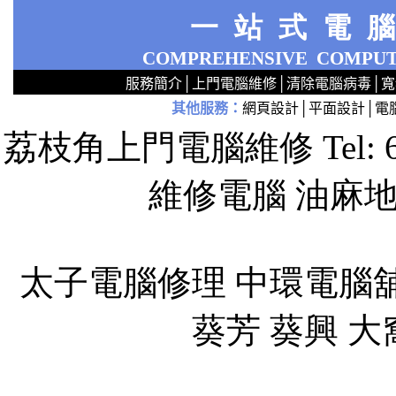
一站式電
COMPREHENSIVE
COMPUT
服務簡介
│
上門電腦維修
│
清除電腦病毒
│
寬
其他服務
：
網頁設計
│
平面設計
│
電
2
2
2
2
2
2
2
2
2
2
2
2
無線 上門安裝Router 鋪 舖 店 廣場 p9x0x02cx 觀塘 區 商場 維修電腦 Repair 整電腦 修理電腦 上門 設定 安裝 ipcam ip cam Camera Set up Wireless Router setup 修理 電腦 維修 整 修 重裝 安裝 Window
荔枝角上門電腦維修 Tel: 
維修電腦 油麻
太子電腦修理 中環電腦舖
葵芳 葵興 大