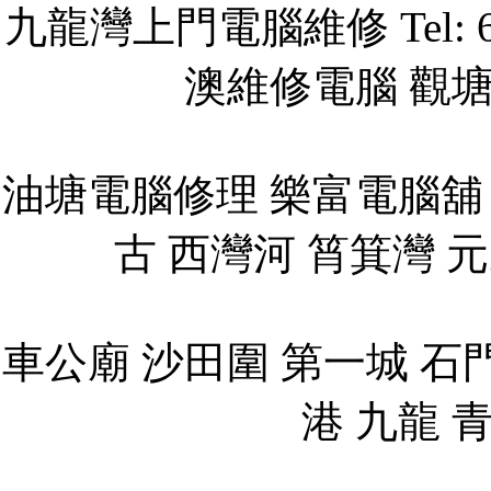
九龍灣上門電腦維修 Tel: 
澳維修電腦 觀
油塘電腦修理 樂富電腦舖
古 西灣河 筲箕灣 元
車公廟 沙田圍 第一城 石門
港 九龍 