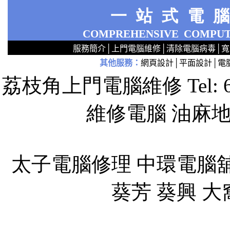
一站式電
COMPREHENSIVE
COMPUT
服務簡介
│
上門電腦維修
│
清除電腦病毒
│
寬
其他服務
：
網頁設計
│
平面設計
│
電
2
2
2
2
2
2
2
2
2
2
2
2
無線 上門安裝Router 鋪 舖 店 廣場 p9x0x02cx 觀塘 區 商場 維修電腦 Repair 整電腦 修理電腦 上門 設定 安裝 ipcam ip cam Camera Set up Wireless Router setup 修理 電腦 維修 整 修 重裝 安裝 Window
荔枝角上門電腦維修 Tel: 
維修電腦 油麻
太子電腦修理 中環電腦舖
葵芳 葵興 大