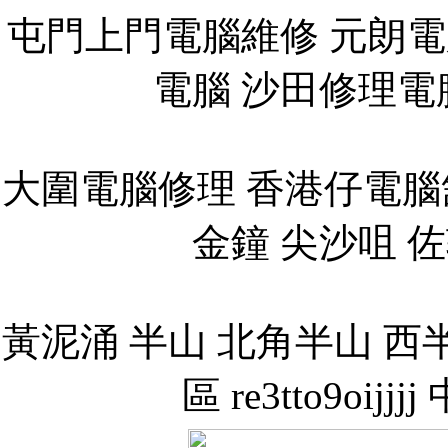
屯門上門電腦維修 元朗電
電腦 沙田修理電腦
大圍電腦修理 香港仔電腦
金鐘 尖沙咀 佐
黃泥涌 半山 北角半山 西半
區 re3tto9oi