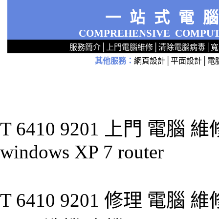
一站式電
COMPREHENSIVE
COMPUT
服務簡介
│
上門電腦維修
│
清除電腦病毒
│
寬
其他服務
：
網頁設計
│
平面設計
│
電
2
2
2
2
2
2
2
2
2
2
2
2
無線 上門安裝Router 鋪 舖 店 廣場 p9x0x02cx 觀塘 區 商場 維修電腦 Repair 整電腦 修理電腦 上門 設定 安裝 ipcam ip cam Camera Set up Wireless Router setup 修理 電腦 維修 整 修 重裝 安裝 Window
T 6410 9201 上門 電腦
windows XP 7 router
T 6410 9201 修理 電腦 