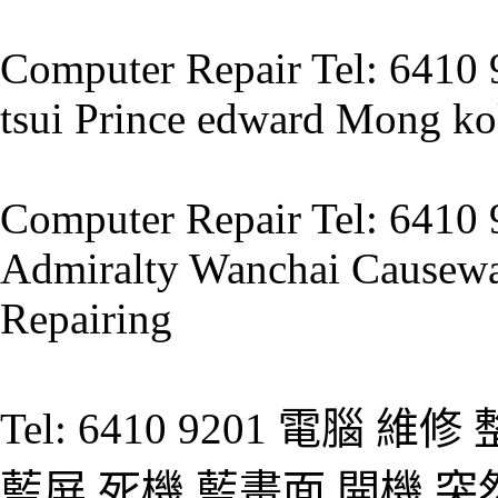
Computer Repair Tel: 6410 
tsui Prince edward Mong ko
Computer Repair Tel: 6410
Admiralty Wanchai Causewa
Repairing
Tel: 6410 9201 電腦 
藍屏 死機 藍畫面 開機 突